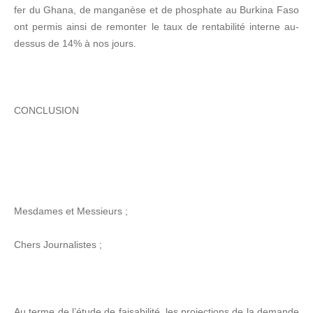
fer du Ghana, de manganèse et de phosphate au Burkina Faso
ont permis ainsi de remonter le taux de rentabilité interne au-
dessus de 14% à nos jours.
CONCLUSION
Mesdames et Messieurs ;
Chers Journalistes ;
Au terme de l’étude de faisabilité, les projections de la demande