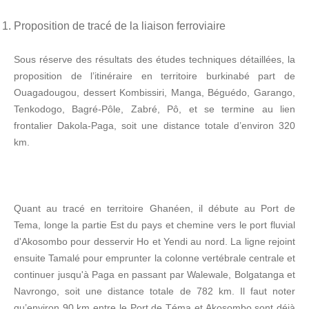
Proposition de tracé de la liaison ferroviaire
Sous réserve des résultats des études techniques détaillées, la
proposition de l’itinéraire en territoire burkinabé part de
Ouagadougou, dessert Kombissiri, Manga, Béguédo, Garango,
Tenkodogo, Bagré-Pôle, Zabré, Pô, et se termine au lien
frontalier Dakola-Paga, soit une distance totale d’environ 320
km.
Quant au tracé en territoire Ghanéen, il débute au Port de
Tema, longe la partie Est du pays et chemine vers le port fluvial
d'Akosombo pour desservir Ho et Yendi au nord. La ligne rejoint
ensuite Tamalé pour emprunter la colonne vertébrale centrale et
continuer jusqu'à Paga en passant par Walewale, Bolgatanga et
Navrongo, soit une distance totale de 782 km. Il faut noter
qu’environ 90 km entre le Port de Téma et Akosombo sont déjà