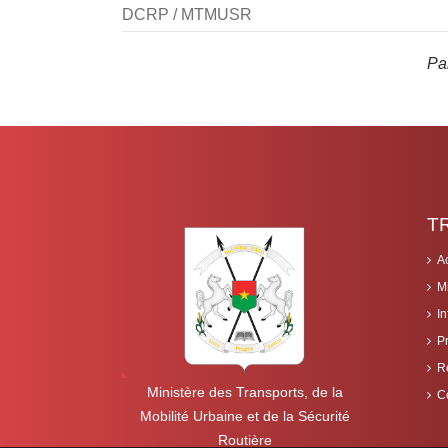
DCRP / MTMUSR
Par
T
A
M
I
P
R
Ministère des Transports, de la
C
Mobilité Urbaine et de la Sécurité
Routière