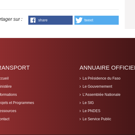
tager sur :
share
tweet
RANSPORT
ANNUAIRE OFFICIE
ccueil
La Présidence du Faso
inistère
Le Gouvernement
nformations
L'Assemblée Nationale
rojets et Programmes
Le SIG
essources
Le PNDES
ontact
Le Service Public