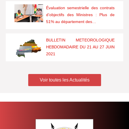
Évaluation semestrielle des contrats
d’objectifs des Ministres : Plus de
51% au département des…
BULLETIN METEOROLOGIQUE
HEBDOMADAIRE DU 21 AU 27 JUIN
2021
Voir toutes les Actualités